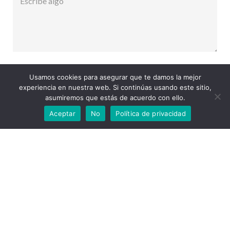
Usamos cookies para asegurar que te damos la mejor
HACER CONSULTA
experiencia en nuestra web. Si continúas usando este sitio,
asumiremos que estás de acuerdo con ello.
Aceptar
No
Política de privacidad