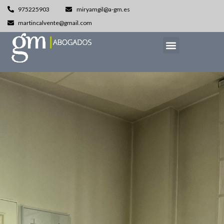
975225903
miryamgil@a-gm.es
martincalvente@gmail.com