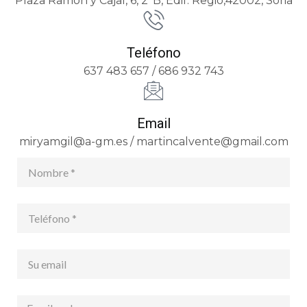
Plaza Ramón y Cajal, 6, 2ªB, Edif. Regio,42002, Soria
Teléfono
637 483 657 / 686 932 743
Email
miryamgil@a-gm.es / martincalvente@gmail.com