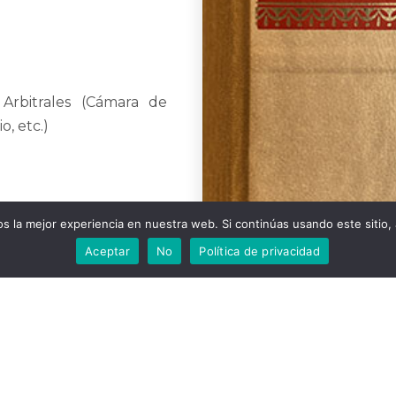
 Arbitrales (Cámara de
, etc.)
fesionales altamente
 la mejor experiencia en nuestra web. Si continúas usando este sitio,
o de seguridad jurídica
Aceptar
No
Política de privacidad
mpresa.