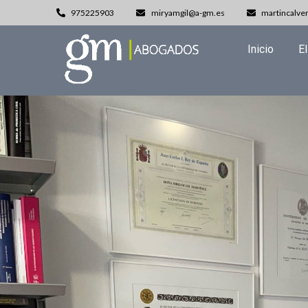
975225903
miryamgil@a-gm.es
martincalve
Inicio
El