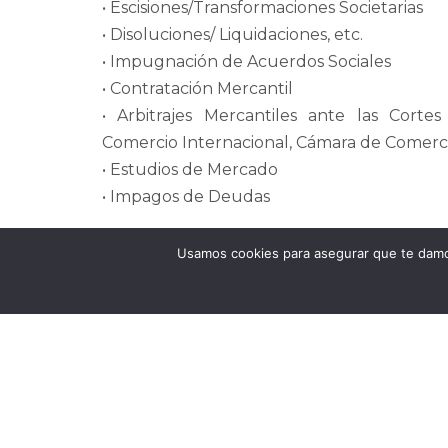
• Escisiones/Transformaciones Societarias
• Disoluciones/ Liquidaciones, etc.
• Impugnación de Acuerdos Sociales
• Contratación Mercantil
• Arbitrajes Mercantiles ante las Cortes
Comercio Internacional, Cámara de Comercio
• Estudios de Mercado
• Impagos de Deudas
En nuestro despacho encontrará pro
Usamos cookies para asegurar que te damos
cualificados que pueden ofrecerle un marc
para el desarrollo y buena marcha de su e